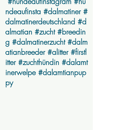
#hundeaufinstagram
#hu
ndeaufinsta
#dalmatiner
#
dalmatinerdeutschland
#d
almatian
#zucht
#breedin
g
#dalmatinerzucht
#dalm
atianbreeder
#alitter
#firstl
itter
#zuchthündin
#dalamt
inerwelpe
#dalamtianpup
py