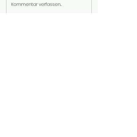
Kommentar verfassen...
Kontakt aufnehmen
+49 (0) 1714702247
+49 (0) 15122084369
lovingsunshinesdalmatian@gmail.com