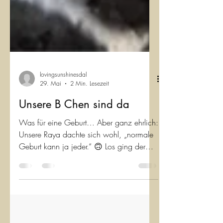
lovingsunshinesdal
29. Mai
2 Min. Lesezeit
Unsere B Chen sind da
Was für eine Geburt… Aber ganz ehrlich:
Unsere Raya dachte sich wohl, „normale
Geburt kann ja jeder.“ 🙃 Los ging der
Spaß um 14:55 Uhr mit einem
schwarzen Rüden… und beendet wurde
das Ganze erst um 03:00 Uhr nachts –
nach einem kleinen Ausflug in die