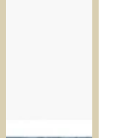
Tierklinik – mit einer schwarzen Hündin.
Natürlich stilvoll im Auto. Weil warum
einfach, wenn’s auch Raya-Style geht? 😅
Zwischendrin dachten wir eigentlich
schon, wir hätten es geschafft. Tja…
falsch gedacht. Unser 10. Welpe, e