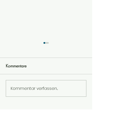
Kommentare
Woche 8
Woche 7
Kommentar verfassen...